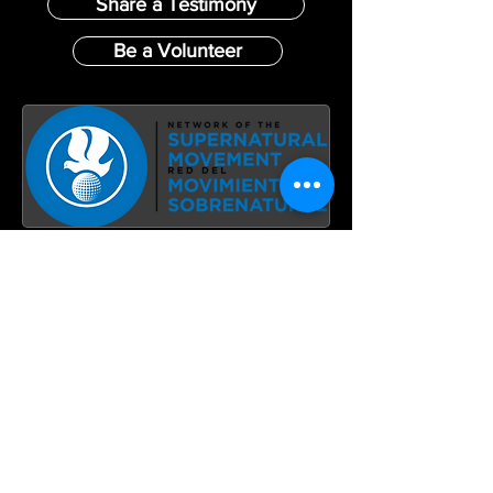
Share a Testimony
Be a Volunteer
Address: 3511 NW 8th Ave #13, Pompano
Beach, FL 33064
Phone:
(754) 224-0670